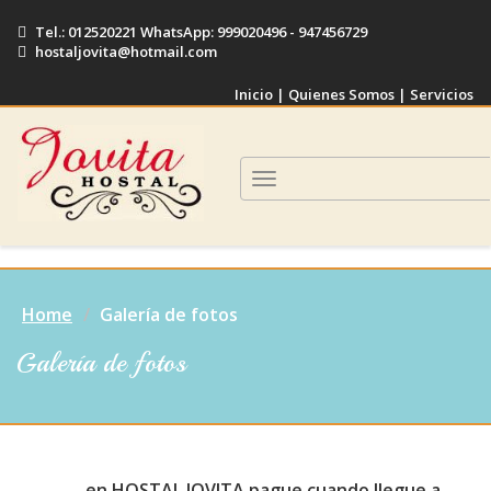
Tel.: 012520221 WhatsApp: 999020496 - 947456729
hostaljovita@hotmail.com
Inicio
|
Quienes Somos
|
Servicios
Home
Galería de fotos
Galería de fotos
…….en HOSTAL JOVITA pague cuando llegue a